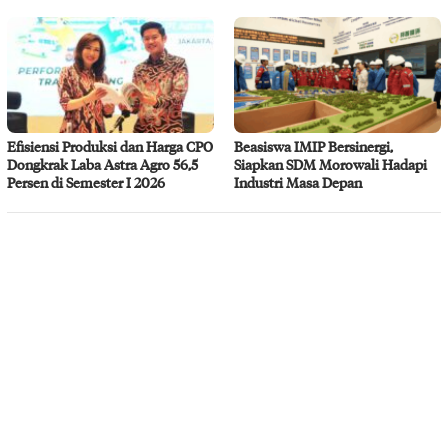
Efisiensi Produksi dan Harga CPO
Beasiswa IMIP Bersinergi,
Dongkrak Laba Astra Agro 56,5
Siapkan SDM Morowali Hadapi
Persen di Semester I 2026
Industri Masa Depan