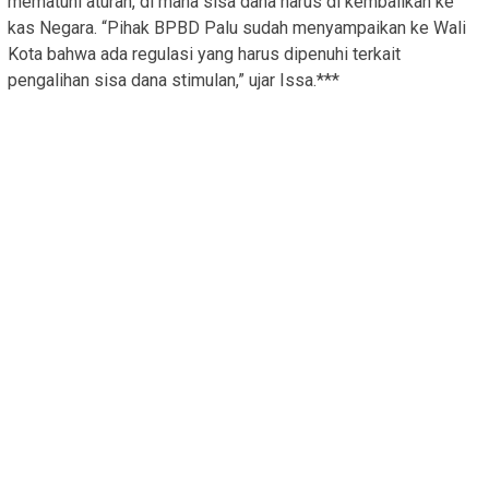
mematuhi aturan, di mana sisa dana harus di kembalikan ke
kas Negara. “Pihak BPBD Palu sudah menyampaikan ke Wali
Kota bahwa ada regulasi yang harus dipenuhi terkait
pengalihan sisa dana stimulan,” ujar Issa.***