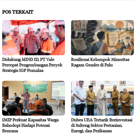
POS TERKAIT
Didukung MIND ID, PT Vale
Resiliensi Kelompok Minoritas
Percepat Pengembangan Proyek
Ragam Gender di Palu
Strategis IGP Pomalaa
IMIP Perkuat Kapasitas Warga
Dubes UEA Tertarik Berinvestasi
Bahodopi Hadapi Potensi
di Sulteng Sektor Pertanian,
Bencana
Energi, dan Perikanan