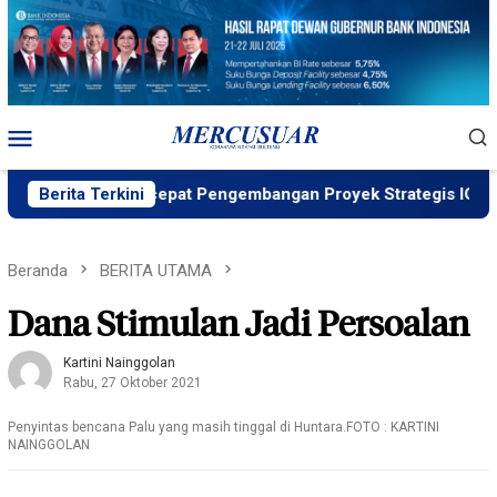
Loncat
ke
konten
Menu
Mobile
ale Percepat Pengembangan Proyek Strategis IGP Pomalaa
Berita Terkini
Beranda
BERITA UTAMA
Dana Stimulan Jadi Persoalan
Kartini Nainggolan
Rabu, 27 Oktober 2021
Penyintas bencana Palu yang masih tinggal di Huntara.FOTO : KARTINI
NAINGGOLAN