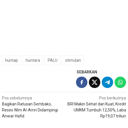
huntap
huntara
PALU
stimulan
SEBARKAN
Navigasi
Pos sebelumnya
Pos berikutnya
Bagikan Ratusan Sembako,
BRI Makin Sehat dan Kuat, Kredit
pos
Reses Wim Al-Amri Didampingi
UMKM Tumbuh 12,50%, Laba
Anwar Hafid
Rp19,07 triliun