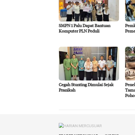
SMPN 1 Palu Dapat Bantuan
Pemko
Komputer PLN Peduli
Pemer
Cegah Stunting Dimulai Sejak
Penel
Pranikah
Tama
Poho