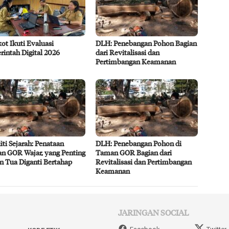
t Ikuti Evaluasi
DLH: Penebangan Pohon Bagian
intah Digital 2026
dari Revitalisasi dan
Pertimbangan Keamanan
iti Sejarah: Penataan
DLH: Penebangan Pohon di
n GOR Wajar, yang Penting
Taman GOR Bagian dari
n Tua Diganti Bertahap
Revitalisasi dan Pertimbangan
Keamanan
JARINGAN SOCIAL