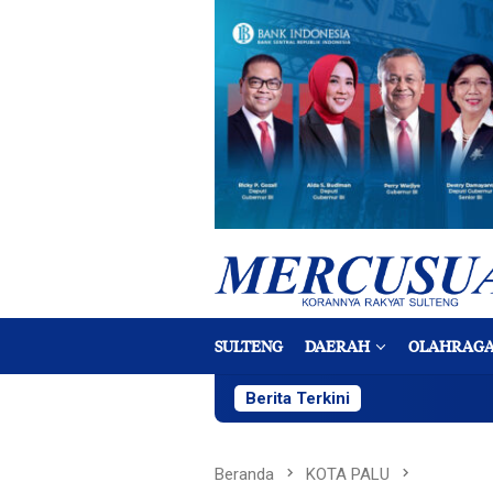
Loncat
ke
konten
SULTENG
DAERAH
OLAHRAG
Berita Terkini
Beranda
KOTA PALU