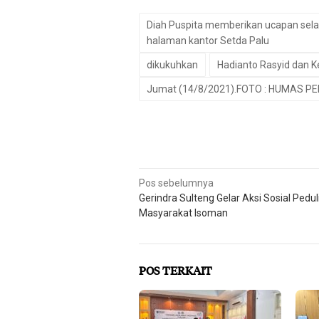
Diah Puspita memberikan ucapan sela
halaman kantor Setda Palu
dikukuhkan
Hadianto Rasyid dan K
Jumat (14/8/2021).FOTO : HUMAS P
Navigasi
Pos sebelumnya
Gerindra Sulteng Gelar Aksi Sosial Pedul
pos
Masyarakat Isoman
POS TERKAIT