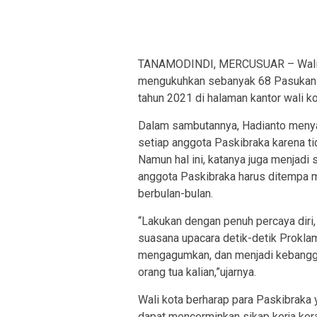
TANAMODINDI, MERCUSUAR – Wali Ko
mengukuhkan sebanyak 68 Pasukan 
tahun 2021 di halaman kantor wali ko
Dalam sambutannya, Hadianto menya
setiap anggota Paskibraka karena 
Namun hal ini, katanya juga menjadi
anggota Paskibraka harus ditempa m
berbulan-bulan.
“Lakukan dengan penuh percaya diri,
suasana upacara detik-detik Prokla
mengagumkan, dan menjadi kebangga
orang tua kalian,”ujarnya.
Wali kota berharap para Paskibraka 
dapat mencerminkan sikap kerja keras