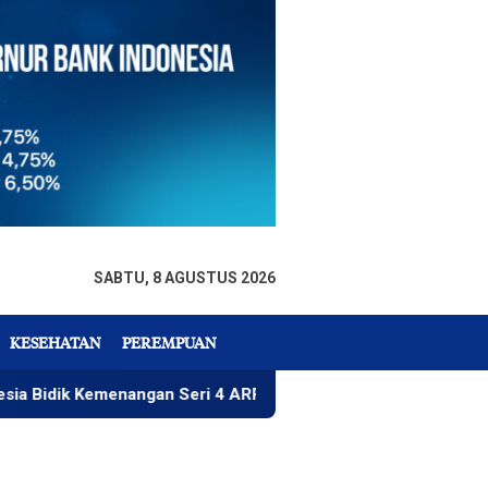
SABTU, 8 AGUSTUS 2026
KESEHATAN
PEREMPUAN
emenangan Seri 4 ARRC
Rizky Wahyudi, Menu Paket Nas