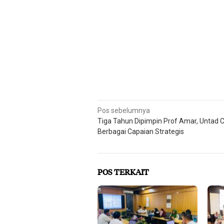
Navigasi
Pos sebelumnya
Tiga Tahun Dipimpin Prof Amar, Untad 
pos
Berbagai Capaian Strategis
POS TERKAIT