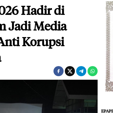
26 Hadir di
lm Jadi Media
nti Korupsi
a
EPAP