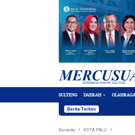
Loncat
ke
konten
SULTENG
DAERAH
OLAHRAG
Berita Terkini
Beranda
KOTA PALU