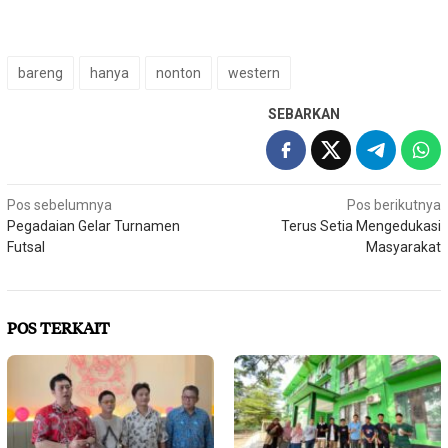
bareng
hanya
nonton
western
SEBARKAN
Navigasi
Pos sebelumnya
Pos berikutnya
Pegadaian Gelar Turnamen
Terus Setia Mengedukasi
pos
Futsal
Masyarakat
POS TERKAIT