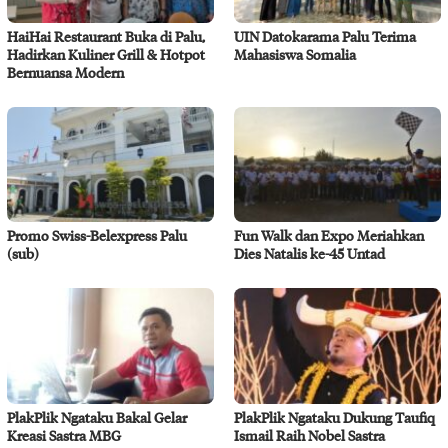
HaiHai Restaurant Buka di Palu,
UIN Datokarama Palu Terima
Hadirkan Kuliner Grill & Hotpot
Mahasiswa Somalia
Bernuansa Modern
Promo Swiss-Belexpress Palu
Fun Walk dan Expo Meriahkan
(sub)
Dies Natalis ke-45 Untad
PlakPlik Ngataku Bakal Gelar
PlakPlik Ngataku Dukung Taufiq
Kreasi Sastra MBG
Ismail Raih Nobel Sastra