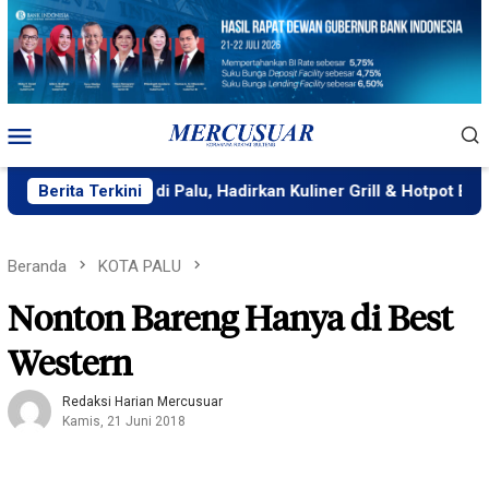
Loncat
ke
konten
Menu
Mobile
rant Buka di Palu, Hadirkan Kuliner Grill & Hotpot Bernuansa M
Berita Terkini
Beranda
KOTA PALU
Nonton Bareng Hanya di Best
Western
Redaksi Harian Mercusuar
Kamis, 21 Juni 2018