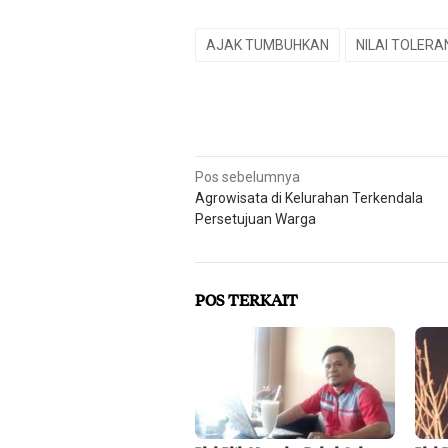
AJAK TUMBUHKAN
NILAI TOLERA
Navigasi
Pos sebelumnya
Agrowisata di Kelurahan Terkendala
pos
Persetujuan Warga
POS TERKAIT