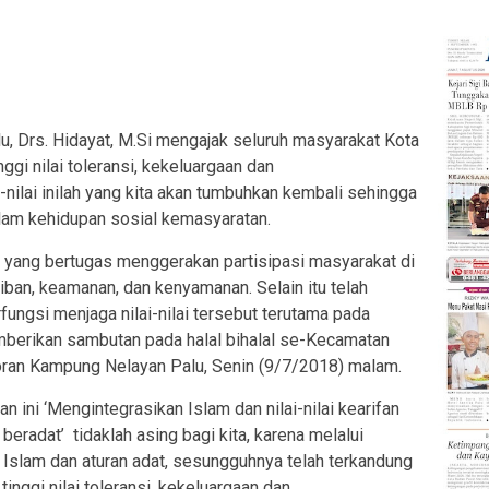
 Drs. Hidayat, M.Si mengajak seluruh masyarakat Kota
ggi nilai toleransi, kekeluargaan dan
-nilai inilah yang kita akan tumbuhkan kembali sehingga
dalam kehidupan sosial kemasyaratan.
5 yang bertugas menggerakan partisipasi masyarakat di
iban, keamanan, dan kenyamanan. Selain itu telah
fungsi menjaga nilai-nilai tersebut terutama pada
emberikan sambutan pada halal bihalal se-Kecamatan
toran Kampung Nelayan Palu, Senin (9/7/2018) malam.
n ini ‘Mengintegrasikan Islam dan nilai-nilai kearifan
beradat’ tidaklah asing bagi kita, karena melalui
 Islam dan aturan adat, sesungguhnya telah terkandung
tinggi nilai toleransi, kekeluargaan dan