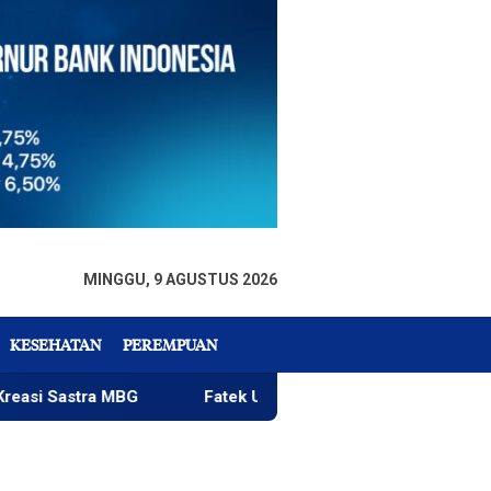
MINGGU, 9 AGUSTUS 2026
KESEHATAN
PEREMPUAN
ra MBG
Fatek Untad Gelar SAPA 2026
PlakPlik N