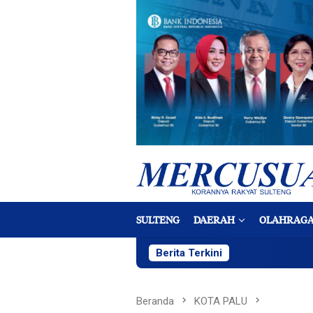
Loncat
ke
konten
SULTENG
DAERAH
OLAHRAG
Berita Terkini
Beranda
KOTA PALU