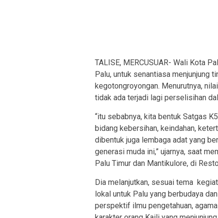
TALISE, MERCUSUAR- Wali Kota Palu,
Palu, untuk senantiasa menjunjung tin
kegotongroyongan. Menurutnya, nilai
tidak ada terjadi lagi perselisihan 
“itu sebabnya, kita bentuk Satgas K
bidang kebersihan, keindahan, ketert
dibentuk juga lembaga adat yang ber
generasi muda ini,” ujarnya, saat m
Palu Timur dan Mantikulore, di Res
Dia melanjutkan, sesuai tema kegiata
lokal untuk Palu yang berbudaya dan 
perspektif ilmu pengetahuan, agama
karakter orang Kaili yang menjunjung 