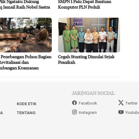
Plik Ngataku Dukung
SMPN 1 Palu Dapat Bantuan
q Ismail Raih Nobel Sastra
Komputer PLN Peduli
 Penebangan Pohon Bagian
Cegah Stunting Dimulai Sejak
Revitalisasi dan
Pranikah
imbangan Keamanan
JARINGAN SOCIAL
Facebook
Twitter
KODE ETIK
Instagram
Youtub
IA
TENTANG