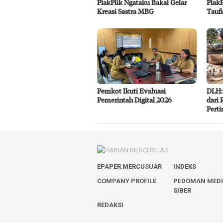
PlakPlik Ngataku Bakal Gelar
Plak
Kreasi Sastra MBG
Taufi
Pemkot Ikuti Evaluasi
DLH:
Pemerintah Digital 2026
dari 
Pert
EPAPER MERCUSUAR
INDEKS
COMPANY PROFILE
PEDOMAN MED
SIBER
REDAKSI