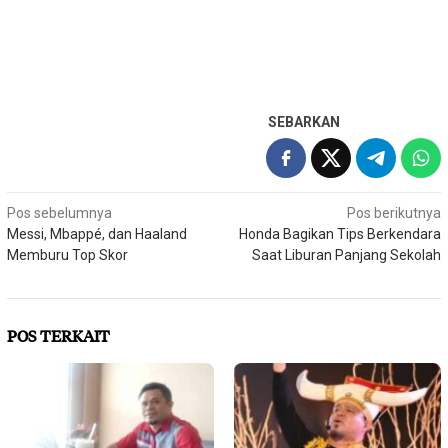
SEBARKAN
Navigasi
Pos sebelumnya
Pos berikutnya
Messi, Mbappé, dan Haaland
Honda Bagikan Tips Berkendara
pos
Memburu Top Skor
Saat Liburan Panjang Sekolah
POS TERKAIT