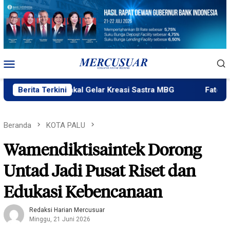
Loncat
ke
konten
Menu
Mobile
gataku Bakal Gelar Kreasi Sastra MBG
Berita Terkini
Fatek Untad Gela
Beranda
KOTA PALU
Wamendiktisaintek Dorong
Untad Jadi Pusat Riset dan
Edukasi Kebencanaan
Redaksi Harian Mercusuar
Minggu, 21 Juni 2026