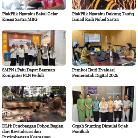
PlakPlik Ngataku Bakal Gelar
PlakPlik Ngataku Dukung Taufiq
Kreasi Sastra MBG
Ismail Raih Nobel Sastra
SMPN 1 Palu Dapat Bantuan
Pemkot Ikuti Evaluasi
Komputer PLN Peduli
Pemerintah Digital 2026
DLH: Penebangan Pohon Bagian
Cegah Stunting Dimulai Sejak
dari Revitalisasi dan
Pranikah
Pertimbangan Keamanan