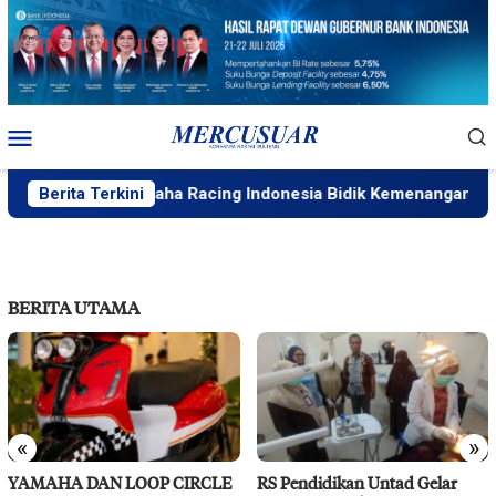
Loncat
ke
konten
Menu
Mobile
lika, Yamaha Racing Indonesia Bidik Kemenangan Seri 4 ARR
Berita Terkini
BERITA UTAMA
«
»
YAMAHA DAN LOOP CIRCLE
RS Pendidikan Untad Gelar