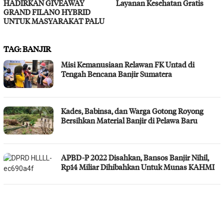
HADIRKAN GIVEAWAY
Layanan Kesehatan Gratis
GRAND FILANO HYBRID
UNTUK MASYARAKAT PALU
TAG:
BANJIR
Misi Kemanusiaan Relawan FK Untad di
Tengah Bencana Banjir Sumatera
Kades, Babinsa, dan Warga Gotong Royong
Bersihkan Material Banjir di Pelawa Baru
APBD-P 2022 Disahkan, Bansos Banjir Nihil,
Rp14 Miliar Dihibahkan Untuk Munas KAHMI