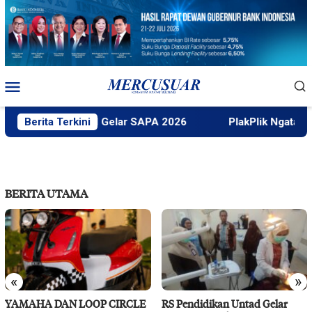
Loncat
ke
konten
Menu
Mobile
Faktek Untad Gelar SAPA 2026
Berita Terkini
PlakPlik Ngataku Dukung
BERITA UTAMA
«
»
YAMAHA DAN LOOP CIRCLE
RS Pendidikan Untad Gelar