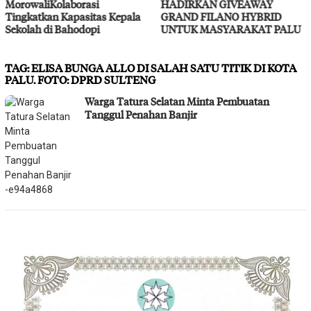
HADIRKAN GIVEAWAY
Layanan Kesehatan G
s Kepala
GRAND FILANO HYBRID
UNTUK MASYARAKAT PALU
TAG:
ELISA BUNGA ALLO DI SALAH SATU TITIK DI KOTA
PALU. FOTO: DPRD SULTENG
Warga Tatura Selatan Minta Pembuatan
Tanggul Penahan Banjir