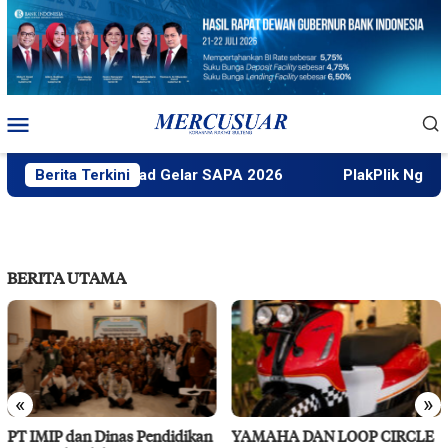
Loncat
ke
konten
Menu
Mobile
Faktek Untad Gelar SAPA 2026
Berita Terkini
PlakPlik Ngataku Du
BERITA UTAMA
«
»
endidikan
YAMAHA DAN LOOP CIRCLE
RS Pendidikan Untad