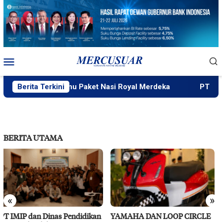
Loncat
ke
konten
Menu
Mobile
 Wahyudi, Menu Paket Nasi Royal Merdeka
Berita Terkini
PT IMIP dan 
BERITA UTAMA
«
»
YAMAHA DAN LOOP CIRCLE
RS Pendidikan Untad Gelar