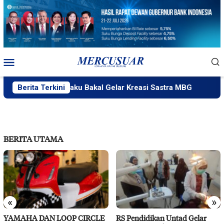
Loncat
ke
konten
Menu
Mobile
PlakPlik Ngataku Bakal Gelar Kreasi Sastra MBG
Berita Terkini
Fatek U
BERITA UTAMA
«
»
YAMAHA DAN LOOP CIRCLE
RS Pendidikan Untad Gelar