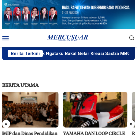
Loncat
ke
konten
Menu
Mobile
Berita Terkini
PlakPlik Ngataku Bakal Gelar Kreasi Sastra MBG
BERITA UTAMA
«
»
YAMAHA DAN LOOP CIRCLE
RS Pendidikan Untad Gelar