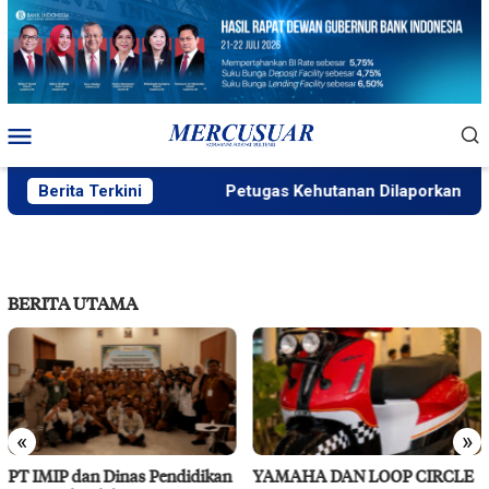
Loncat
ke
konten
Menu
Mobile
Berita Terkini
Petugas Kehutanan Dilaporkan Diusir d
BERITA UTAMA
«
»
PT IMIP dan Dinas Pendidikan
YAMAHA DAN LOOP CIRCLE