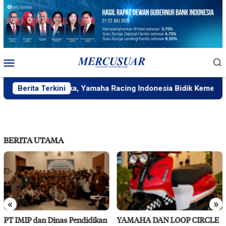
Loncat
ke
konten
Menu
Mobile
Race Mandalika, Yamaha Racing Indonesia Bidik Kemenangan 
Berita Terkini
BERITA UTAMA
«
»
s Pendidikan
YAMAHA DAN LOOP CIRCLE
RS Pendidikan Un