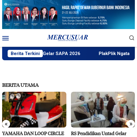
Loncat
ke
konten
Menu
Mobile
Faktek Untad Gelar SAPA 2026
Berita Terkini
PlakPlik Ngataku Dukung 
BERITA UTAMA
«
»
YAMAHA DAN LOOP CIRCLE
RS Pendidikan Untad Gelar