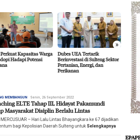
»
 Perkuat Kapasitas Warga
Dubes UEA Tertarik
Efisie
dopi Hadapi Potensi
Berinvestasi di Sulteng Sektor
CPO D
ana
Pertanian, Energi, dan
Agro 5
Perikanan
2026
Redaksi
NG MEMBANGUN
Senin, 26 September 2022
ching ELTE Tahap III, Hidayat Pakamundi
Harian
Mercusuar
p Masyarakat Disiplin Berlalu Lintas
 MERCUSUAR – Hari Lalu Lintas Bhayangkara ke 67 dijadikan
tum bagi Kepolisian Daerah Sulteng untuk
Selengkapnya
EPAP