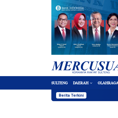
Loncat
ke
konten
SULTENG
DAERAH
OLAHRAG
Berita Terkini