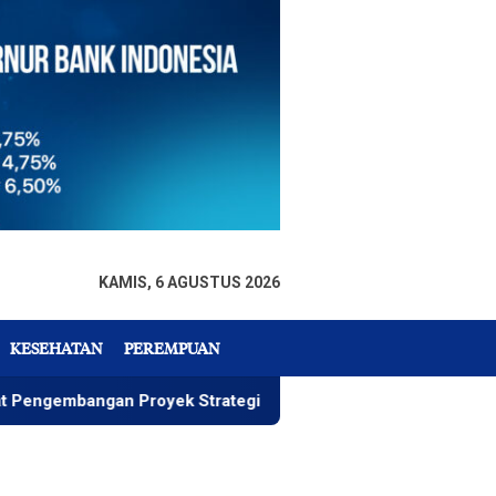
KAMIS, 6 AGUSTUS 2026
KESEHATAN
PEREMPUAN
angan Proyek Strategis IGP Pomalaa
Penawaran Istime