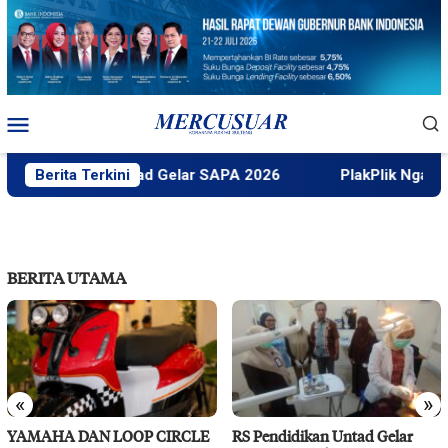
Loncat
ke
konten
Menu
Mobile
Faktek Untad Gelar SAPA 2026
Berita Terkini
PlakPlik Ngataku Duku
BERITA UTAMA
«
»
YAMAHA DAN LOOP CIRCLE
RS Pendidikan Untad Gelar