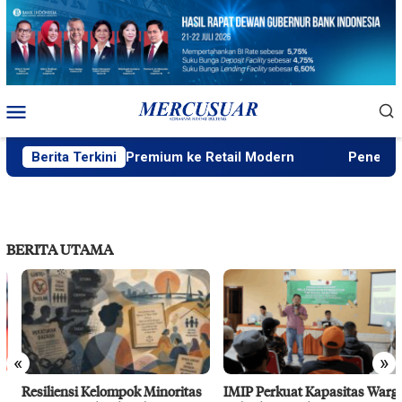
Loncat
ke
konten
Menu
Mobile
tribusi Beras Premium ke Retail Modern
Berita Terkini
Peneliti Sejar
BERITA UTAMA
«
»
Resiliensi Kelompok Minoritas
IMIP Perkuat Kapasitas Warga