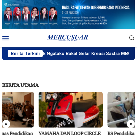
Loncat
ke
konten
Menu
Mobile
Berita Terkini
PlakPlik Ngataku Bakal Gelar Kreasi Sastra MBG
BERITA UTAMA
«
»
YAMAHA DAN LOOP CIRCLE
RS Pendidikan Untad Gelar