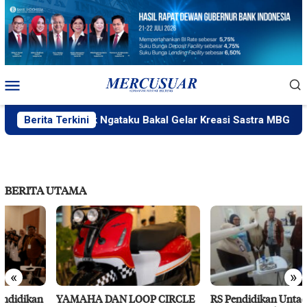
Loncat
ke
konten
Menu
Mobile
Berita Terkini
PlakPlik Ngataku Bakal Gelar Kreasi Sastra MBG
BERITA UTAMA
«
»
YAMAHA DAN LOOP CIRCLE
RS Pendidikan Untad Gelar