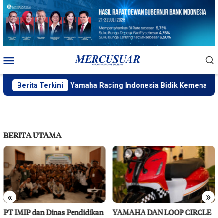
Loncat
ke
konten
Menu
Mobile
e Mandalika, Yamaha Racing Indonesia Bidik Kemenangan Ser
Berita Terkini
BERITA UTAMA
«
»
YAMAHA DAN LOOP CIRCLE
RS Pendidikan Untad Gelar