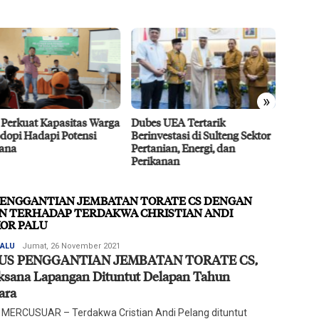
»
 Perkuat Kapasitas Warga
Dubes UEA Tertarik
Efisie
dopi Hadapi Potensi
Berinvestasi di Sulteng Sektor
CPO D
ana
Pertanian, Energi, dan
Agro 5
Perikanan
2026
PENGGANTIAN JEMBATAN TORATE CS DENGAN
 TERHADAP TERDAKWA CHRISTIAN ANDI
KOR PALU
Redaksi
PALU
Jumat, 26 November 2021
US PENGGANTIAN JEMBATAN TORATE CS,
Harian
Mercusuar
ksana Lapangan Dituntut Delapan Tahun
ara
 MERCUSUAR – Terdakwa Cristian Andi Pelang dituntut