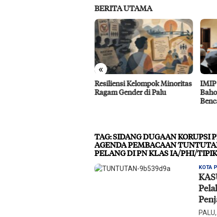
BERITA UTAMA
«
ukung MIND ID, PT Vale
Resiliensi Kelompok Minoritas
IMIP
cepat Pengembangan
Ragam Gender di Palu
Baho
yek Strategis IGP Pomalaa
Benc
TAG:
SIDANG DUGAAN KORUPSI 
AGENDA PEMBACAAN TUNTUTAN
PELANG DI PN KLAS IA/PHI/TIPI
KOTA 
KAS
Pela
Penj
PALU,