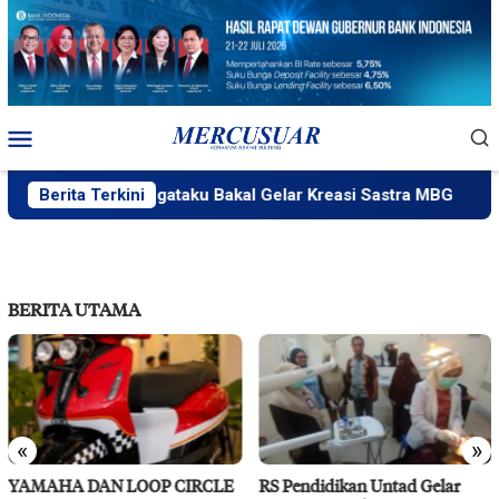
Loncat
ke
konten
Menu
Mobile
Berita Terkini
PlakPlik Ngataku Bakal Gelar Kreasi Sastra MBG
F
BERITA UTAMA
«
»
YAMAHA DAN LOOP CIRCLE
RS Pendidikan Untad Gelar