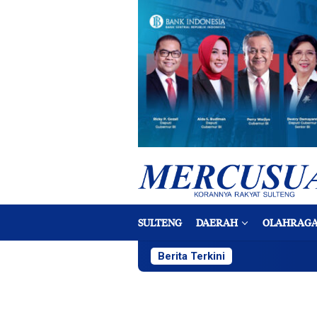
Loncat
ke
konten
SULTENG
DAERAH
OLAHRAG
Berita Terkini