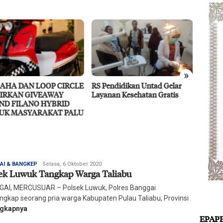
»
endidikan Untad Gelar
Didukung MIND ID, PT Vale
Resili
nan Kesehatan Gratis
Percepat Pengembangan
Ragam 
Proyek Strategis IGP Pomalaa
Redaksi
AI & BANGKEP
Selasa, 6 Oktober 2020
ek Luwuk Tangkap Warga Taliabu
Harian
Mercusuar
AI, MERCUSUAR – Polsek Luwuk, Polres Banggai
gkap seorang pria warga Kabupaten Pulau Taliabu, Provinsi
ngkapnya
EPAP