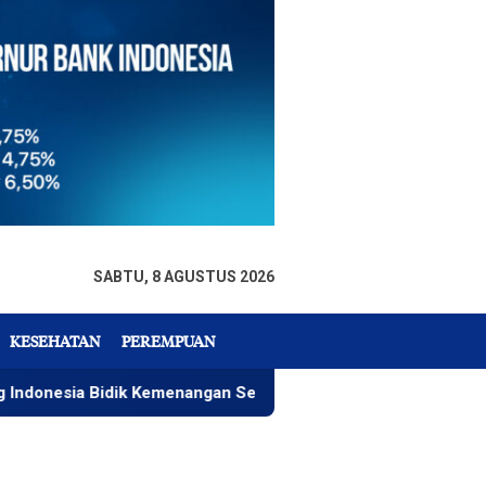
SABTU, 8 AGUSTUS 2026
KESEHATAN
PEREMPUAN
Bidik Kemenangan Seri 4 ARRC
Rizky Wahyudi, Menu Pa