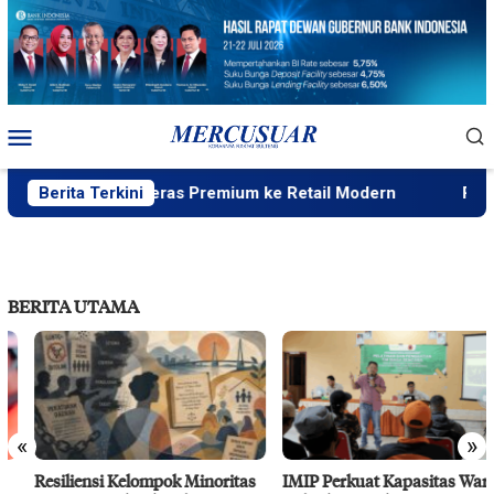
Loncat
ke
konten
Menu
Mobile
 Distribusi Beras Premium ke Retail Modern
Berita Terkini
Peneliti S
BERITA UTAMA
«
»
Resiliensi Kelompok Minoritas
IMIP Perkuat Kapasitas Warga