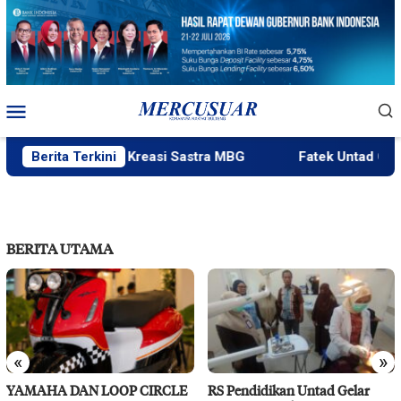
Loncat
ke
konten
Menu
Mobile
ku Bakal Gelar Kreasi Sastra MBG
Berita Terkini
Fatek Untad Gelar S
BERITA UTAMA
«
»
YAMAHA DAN LOOP CIRCLE
RS Pendidikan Untad Gelar