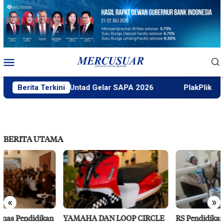
Loncat
ke
konten
Menu
Mobile
Berita Terkini
Faktek Untad Gelar SAPA 2026
PlakPlik Ngataku
BERITA UTAMA
«
»
YAMAHA DAN LOOP CIRCLE
RS Pendidikan Untad Gelar