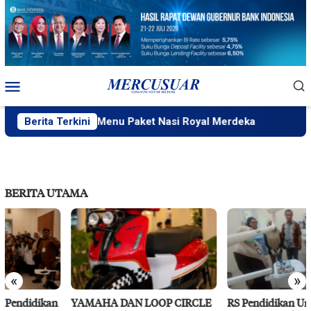
Loncat
ke
konten
Menu
Mobile
izky Wahyudi, Menu Paket Nasi Royal Merdeka
Berita Terkini
PT IMIP 
BERITA UTAMA
«
»
YAMAHA DAN LOOP CIRCLE
RS Pendidikan Untad Gelar