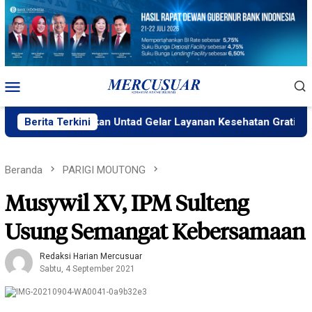
Loncat
ke
konten
Menu
Mobile
S Pendidikan Untad Gelar Layanan Kesehatan Gratis
Berita Terkini
SM
Beranda
PARIGI MOUTONG
Musywil XV, IPM Sulteng
Usung Semangat Kebersamaan
Redaksi Harian Mercusuar
Sabtu, 4 September 2021