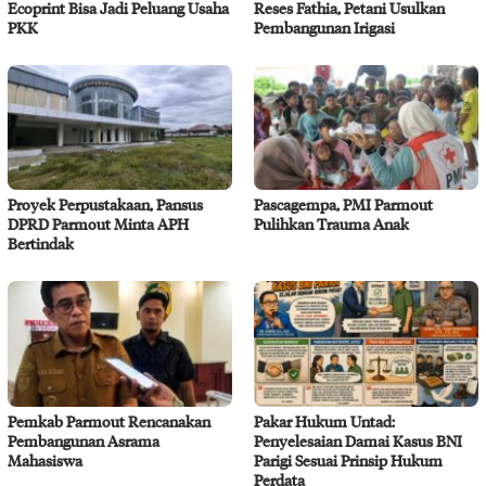
Ecoprint Bisa Jadi Peluang Usaha
Reses Fathia, Petani Usulkan
PKK
Pembangunan Irigasi
Proyek Perpustakaan, Pansus
Pascagempa, PMI Parmout
DPRD Parmout Minta APH
Pulihkan Trauma Anak
Bertindak
Pemkab Parmout Rencanakan
Pakar Hukum Untad:
Pembangunan Asrama
Penyelesaian Damai Kasus BNI
Mahasiswa
Parigi Sesuai Prinsip Hukum
Perdata