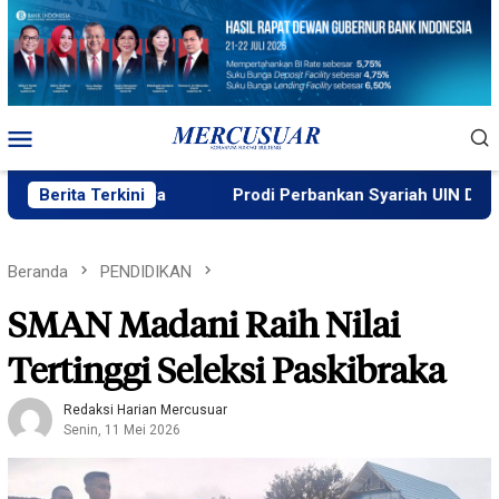
Loncat
ke
konten
Menu
Mobile
i Loeha Raya
Berita Terkini
Prodi Perbankan Syariah UIN Datokarama T
Beranda
PENDIDIKAN
SMAN Madani Raih Nilai
Tertinggi Seleksi Paskibraka
Redaksi Harian Mercusuar
Senin, 11 Mei 2026