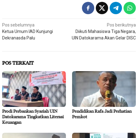
Navigasi
Pos sebelumnya
Pos berikutnya
Ketua Umum IAD Kunjungi
Diikuti Mahasiswa Tiga Negara,
pos
Dekranasda Palu
UIN Datokarama Akan Gelar DISC
POS TERKAIT
Prodi Perbankan Syariah UIN
Pendidikan Rafa Jadi Perhatian
Datokarama Tingkatkan Literasi
Pemkot
Keuangan