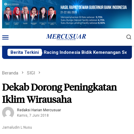
Loncat
ke
konten
Menu
Mobile
 Yamaha Racing Indonesia Bidik Kemenangan Seri 4 ARRC
Berita Terkini
Beranda
SIGI
Dekab Dorong Peningkatan
Iklim Wirausaha
Redaksi Harian Mercusuar
Kamis, 7 Juni 2018
Jamaludin L Nusu