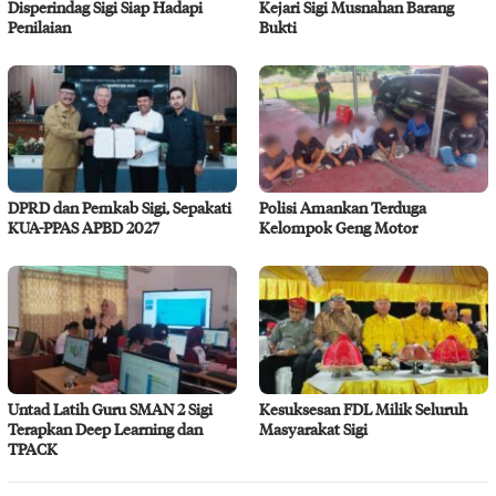
Disperindag Sigi Siap Hadapi
Kejari Sigi Musnahan Barang
Penilaian
Bukti
DPRD dan Pemkab Sigi, Sepakati
Polisi Amankan Terduga
KUA-PPAS APBD 2027
Kelompok Geng Motor
Untad Latih Guru SMAN 2 Sigi
Kesuksesan FDL Milik Seluruh
Terapkan Deep Learning dan
Masyarakat Sigi
TPACK