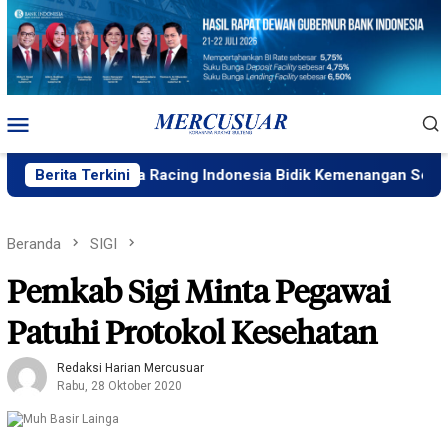
Loncat
ke
konten
Menu
Mobile
a, Yamaha Racing Indonesia Bidik Kemenangan Seri 4 ARRC
Berita Terkini
Beranda
SIGI
Pemkab Sigi Minta Pegawai
Patuhi Protokol Kesehatan
Redaksi Harian Mercusuar
Rabu, 28 Oktober 2020