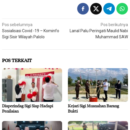
Navigasi
Pos sebelumnya
Pos berikutnya
Sosialisasi Covid -19 – Kominfo
Lanal Palu Peringati Maulid Nabi
pos
Sigi Sisir Wilayah Palolo
Muhammad SAW
POS TERKAIT
Disperindag Sigi Siap Hadapi
Kejari Sigi Musnahan Barang
Penilaian
Bukti