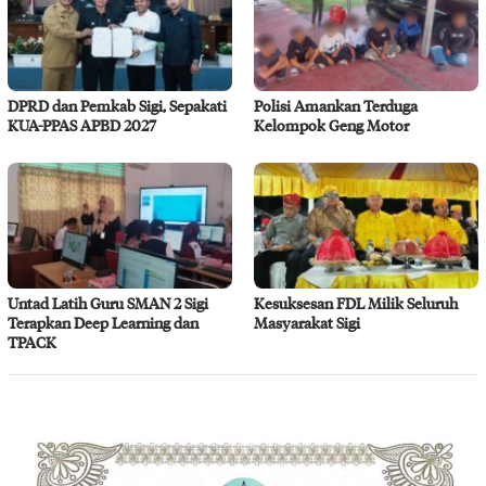
DPRD dan Pemkab Sigi, Sepakati
Polisi Amankan Terduga
KUA-PPAS APBD 2027
Kelompok Geng Motor
Untad Latih Guru SMAN 2 Sigi
Kesuksesan FDL Milik Seluruh
Terapkan Deep Learning dan
Masyarakat Sigi
TPACK