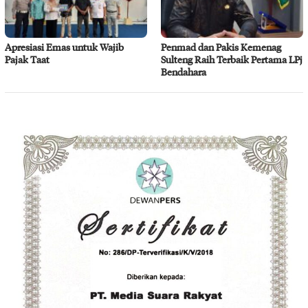
Apresiasi Emas untuk Wajib
Penmad dan Pakis Kemenag
Pajak Taat
Sulteng Raih Terbaik Pertama LPj
Bendahara