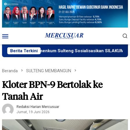
Loncat
ke
konten
Menu
Mobile
Berita Terkini
Kemenkum Sulteng Sosialisasikan SILAKUM
Wa
Beranda
SULTENG MEMBANGUN
Kloter BPN-9 Bertolak ke
Tanah Air
Redaksi Harian Mercusuar
Jumat, 19 Juni 2026