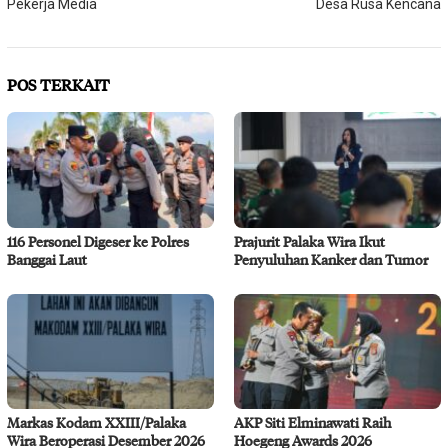
Pekerja Media
Desa Rusa Kencana
POS TERKAIT
116 Personel Digeser ke Polres
Prajurit Palaka Wira Ikut
Banggai Laut
Penyuluhan Kanker dan Tumor
Markas Kodam XXIII/Palaka
AKP Siti Elminawati Raih
Wira Beroperasi Desember 2026
Hoegeng Awards 2026