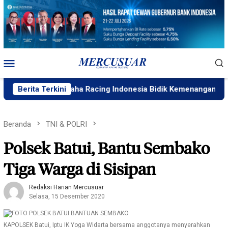
Loncat
ke
konten
Menu
Mobile
alika, Yamaha Racing Indonesia Bidik Kemenangan Seri 4 AR
Berita Terkini
Beranda
TNI & POLRI
Polsek Batui, Bantu Sembako
Tiga Warga di Sisipan
Redaksi Harian Mercusuar
Selasa, 15 Desember 2020
KAPOLSEK Batui, Iptu IK Yoga Widarta bersama anggotanya menyerahkan