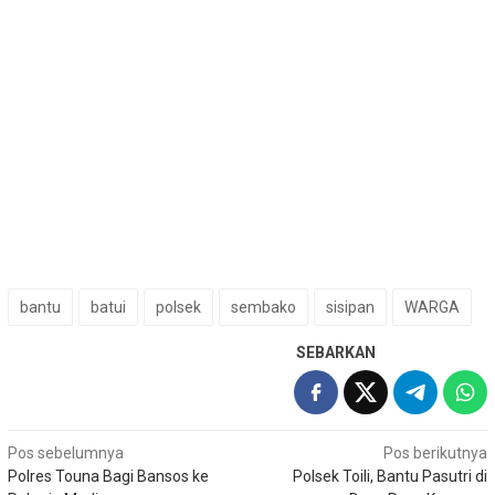
bantu
batui
polsek
sembako
sisipan
WARGA
SEBARKAN
Navigasi
Pos sebelumnya
Pos berikutnya
Polres Touna Bagi Bansos ke
Polsek Toili, Bantu Pasutri di
pos