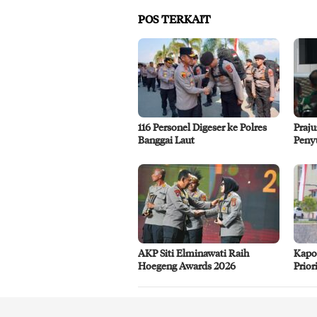
POS TERKAIT
116 Personel Digeser ke Polres
Praju
Banggai Laut
Peny
AKP Siti Elminawati Raih
Kapo
Hoegeng Awards 2026
Prior