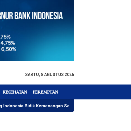
SABTU, 8 AGUSTUS 2026
KESEHATAN
PEREMPUAN
Bidik Kemenangan Seri 4 ARRC
Rizky Wahyudi, Menu Pa