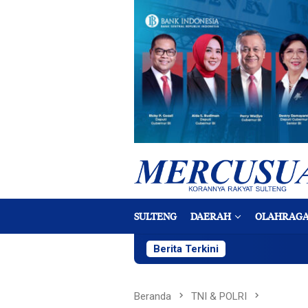
Loncat
ke
konten
SULTENG
DAERAH
OLAHRAG
Berita Terkini
Beranda
TNI & POLRI