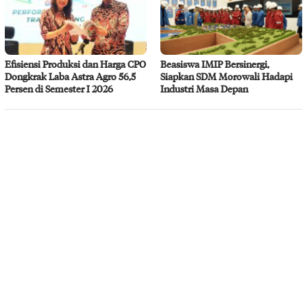
Efisiensi Produksi dan Harga CPO
Beasiswa IMIP Bersinergi,
Dongkrak Laba Astra Agro 56,5
Siapkan SDM Morowali Hadapi
Persen di Semester I 2026
Industri Masa Depan