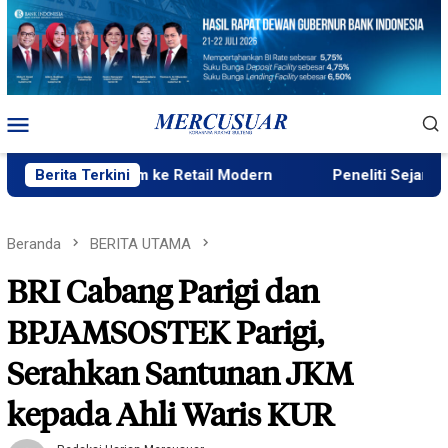
Loncat
ke
konten
Menu
Mobile
Premium ke Retail Modern
Berita Terkini
Peneliti Sejarah: Penataan T
Beranda
BERITA UTAMA
BRI Cabang Parigi dan
BPJAMSOSTEK Parigi,
Serahkan Santunan JKM
kepada Ahli Waris KUR