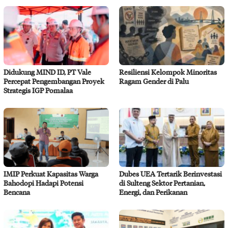
Didukung MIND ID, PT Vale
Resiliensi Kelompok Minoritas
Percepat Pengembangan Proyek
Ragam Gender di Palu
Strategis IGP Pomalaa
IMIP Perkuat Kapasitas Warga
Dubes UEA Tertarik Berinvestasi
Bahodopi Hadapi Potensi
di Sulteng Sektor Pertanian,
Bencana
Energi, dan Perikanan