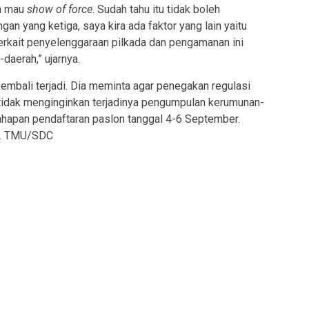
in mau
show of force
. Sudah tahu itu tidak boleh
ngan yang ketiga, saya kira ada faktor yang lain yaitu
terkait penyelenggaraan pilkada dan pengamanan ini
daerah,” ujarnya.
kembali terjadi. Dia meminta agar penegakan regulasi
 tidak menginginkan terjadinya pengumpulan kerumunan-
ahapan pendaftaran paslon tanggal 4-6 September.
ya. TMU/SDC