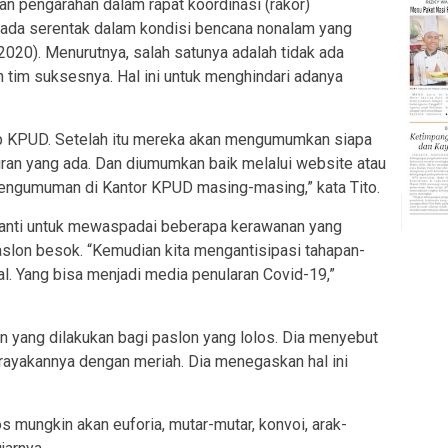
kan pengarahan dalam rapat koordinasi (rakor)
kada serentak dalam kondisi bencana nonalam yang
/2020). Menurutnya, salah satunya adalah tidak ada
 tim suksesnya. Hal ini untuk menghindari adanya
tup KPUD. Setelah itu mereka akan mengumumkan siapa
turan yang ada. Dan diumumkan baik melalui website atau
gumuman di Kantor KPUD masing-masing,” kata Tito.
wanti untuk mewaspadai beberapa kerawanan yang
aslon besok. “Kemudian kita mengantisipasi tahapan-
l. Yang bisa menjadi media penularan Covid-19,”
 yang dilakukan bagi paslon yang lolos. Dia menyebut
rayakannya dengan meriah. Dia menegaskan hal ini
s mungkin akan euforia, mutar-mutar, konvoi, arak-