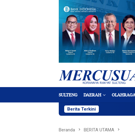
Loncat
ke
konten
SULTENG
DAERAH
OLAHRAG
Berita Terkini
Beranda
BERITA UTAMA