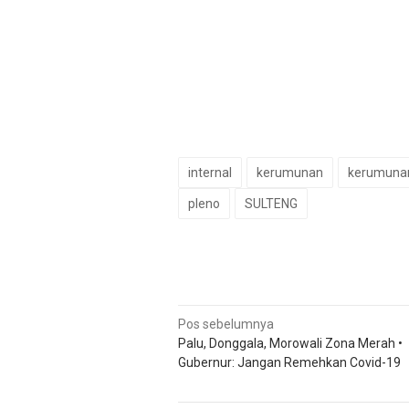
internal
kerumunan
kerumuna
pleno
SULTENG
Navigasi
Pos sebelumnya
Palu, Donggala, Morowali Zona Merah •
pos
Gubernur: Jangan Remehkan Covid-19