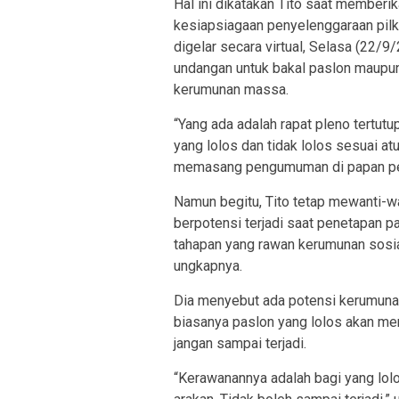
Hal ini dikatakan Tito saat memberi
kesiapsiagaan penyelenggaraan pil
digelar secara virtual, Selasa (22/9
undangan untuk bakal paslon maupun
kerumunan massa.
“Yang ada adalah rapat pleno tertu
yang lolos dan tidak lolos sesuai a
memasang pengumuman di papan pen
Namun begitu, Tito tetap mewanti-
berpotensi terjadi saat penetapan p
tahapan yang rawan kerumunan sosia
ungkapnya.
Dia menyebut ada potensi kerumunan
biasanya paslon yang lolos akan me
jangan sampai terjadi.
“Kerawanannya adalah bagi yang lolo