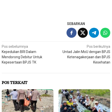
SEBARKAN
Navigasi
Pos sebelumnya
Pos berikutnya
Kepedulian BRI Dalam
Untad Jalin MoU dengan BPJS
pos
Mendorong Debitur Untuk
Ketenagakerjaan dan BPJS
Kepesertaan BPJS TK
Kesehatan
POS TERKAIT