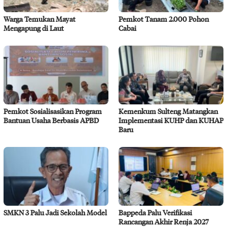
Warga Temukan Mayat
Pemkot Tanam 2.000 Pohon
Mengapung di Laut
Cabai
Pemkot Sosialisasikan Program
Kemenkum Sulteng Matangkan
Bantuan Usaha Berbasis APBD
Implementasi KUHP dan KUHAP
Baru
SMKN 3 Palu Jadi Sekolah Model
Bappeda Palu Verifikasi
Rancangan Akhir Renja 2027