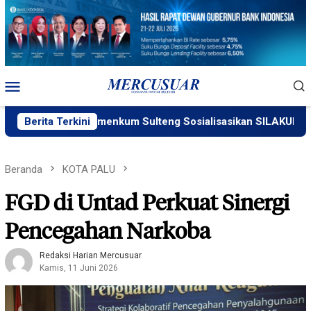
Loncat
ke
konten
Menu
Mobile
Berita Terkini
Kemenkum Sulteng Sosialisasikan SILAKUM
Wa
Beranda
KOTA PALU
FGD di Untad Perkuat Sinergi
Pencegahan Narkoba
Redaksi Harian Mercusuar
Kamis, 11 Juni 2026