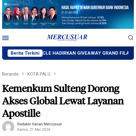
Loncat
ke
konten
Menu
Mobile
OP CIRCLE HADIRKAN GIVEAWAY GRAND FILANO HYBRID U
Berita Terkini
Beranda
KOTA PALU
Kemenkum Sulteng Dorong
Akses Global Lewat Layanan
Apostille
Redaksi Harian Mercusuar
Kamis, 21 Mei 2026