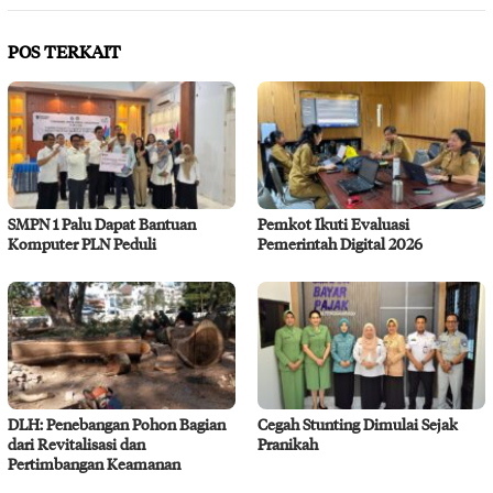
POS TERKAIT
SMPN 1 Palu Dapat Bantuan
Pemkot Ikuti Evaluasi
Komputer PLN Peduli
Pemerintah Digital 2026
DLH: Penebangan Pohon Bagian
Cegah Stunting Dimulai Sejak
dari Revitalisasi dan
Pranikah
Pertimbangan Keamanan