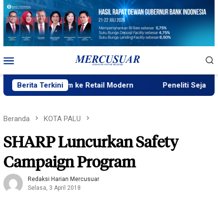
Loncat
ke
konten
Menu
Mobile
 Premium ke Retail Modern
Berita Terkini
Peneliti Sejarah: Penataan 
Beranda
KOTA PALU
SHARP Luncurkan Safety
Campaign Program
Redaksi Harian Mercusuar
Selasa, 3 April 2018