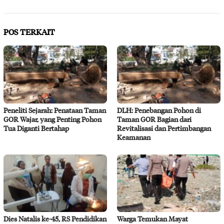
POS TERKAIT
Peneliti Sejarah: Penataan Taman
DLH: Penebangan Pohon di
GOR Wajar, yang Penting Pohon
Taman GOR Bagian dari
Tua Diganti Bertahap
Revitalisasi dan Pertimbangan
Keamanan
Dies Natalis ke-45, RS Pendidikan
Warga Temukan Mayat