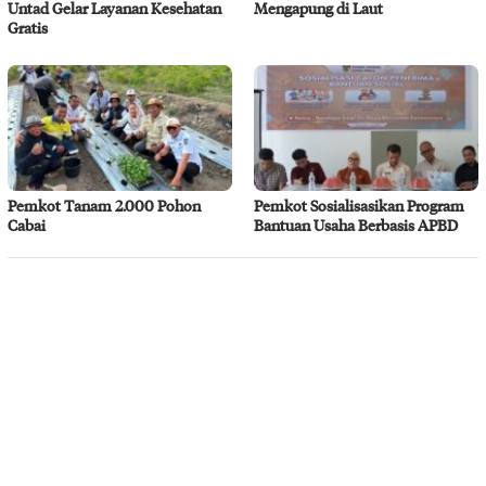
Untad Gelar Layanan Kesehatan
Mengapung di Laut
Gratis
Pemkot Tanam 2.000 Pohon
Pemkot Sosialisasikan Program
Cabai
Bantuan Usaha Berbasis APBD