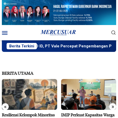
Loncat
ke
konten
Menu
Mobile
Didukung MIND ID, PT Vale Percepat Pengembangan Proyek St
Berita Terkini
BERITA UTAMA
«
»
Resiliensi Kelompok Minoritas
IMIP Perkuat Kapasitas Warga