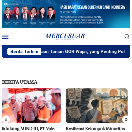
Loncat
ke
konten
Menu
Mobile
ejarah: Penataan Taman GOR Wajar, yang Penting Pohon Tua Dig
Berita Terkini
BERITA UTAMA
«
»
Resiliensi Kelompok Minoritas
IMIP Perkuat Kapasitas Warga