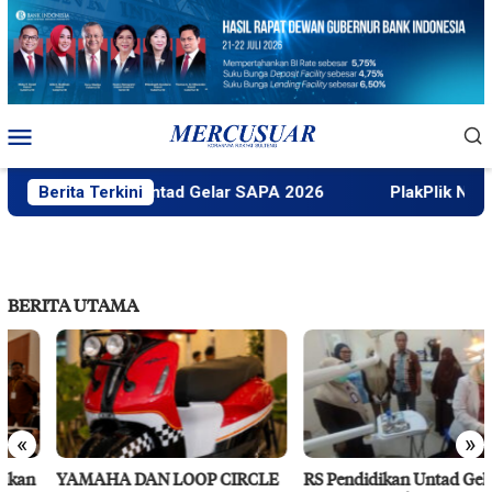
Loncat
ke
konten
Menu
Mobile
Faktek Untad Gelar SAPA 2026
Berita Terkini
PlakPlik Ngataku Du
BERITA UTAMA
«
»
YAMAHA DAN LOOP CIRCLE
RS Pendidikan Untad Gelar