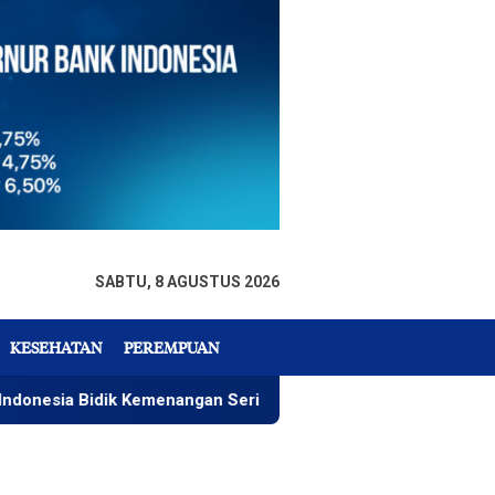
SABTU, 8 AGUSTUS 2026
KESEHATAN
PEREMPUAN
idik Kemenangan Seri 4 ARRC
Rizky Wahyudi, Menu Pa