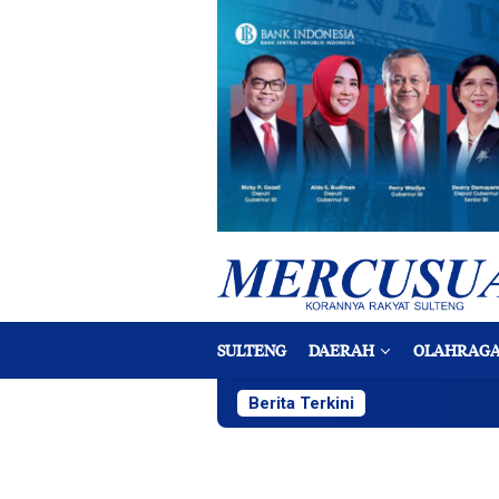
Loncat
ke
konten
SULTENG
DAERAH
OLAHRAG
Berita Terkini