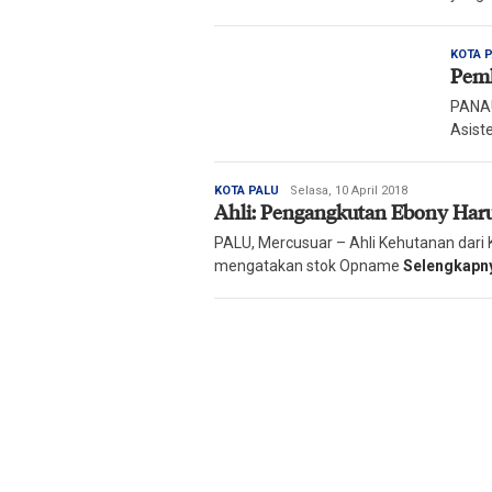
KOTA 
Pemk
PANAU
Asist
Redaksi
KOTA PALU
Selasa, 10 April 2018
Ahli: Pengangkutan Ebony Haru
Harian
Mercusuar
PALU, Mercusuar – Ahli Kehutanan dar
mengatakan stok Opname
Selengkapn