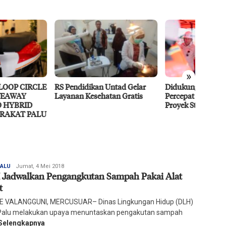
»
endidikan Untad Gelar
Didukung MIND ID, PT Vale
Resili
nan Kesehatan Gratis
Percepat Pengembangan
Ragam 
Proyek Strategis IGP Pomalaa
Harian
PALU
Jumat, 4 Mei 2018
Jadwalkan Pengangkutan Sampah Pakai Alat
Mercusuar
t
E VALANGGUNI, MERCUSUAR– Dinas Lingkungan Hidup (DLH)
Palu melakukan upaya menuntaskan pengakutan sampah
Selengkapnya