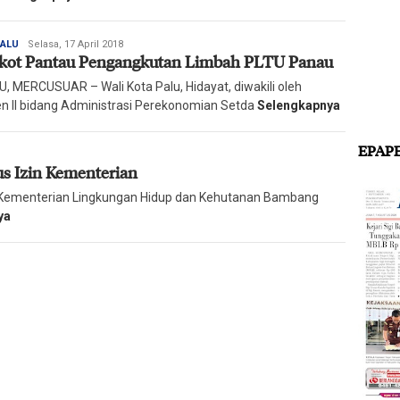
Redaksi
PALU
Selasa, 17 April 2018
ot Pantau Pengangkutan Limbah PLTU Panau
Harian
Mercusuar
, MERCUSUAR – Wali Kota Palu, Hidayat, diwakili oleh
en II bidang Administrasi Perekonomian Setda
Selengkapnya
EPAP
s Izin Kementerian
i Kementerian Lingkungan Hidup dan Kehutanan Bambang
ya