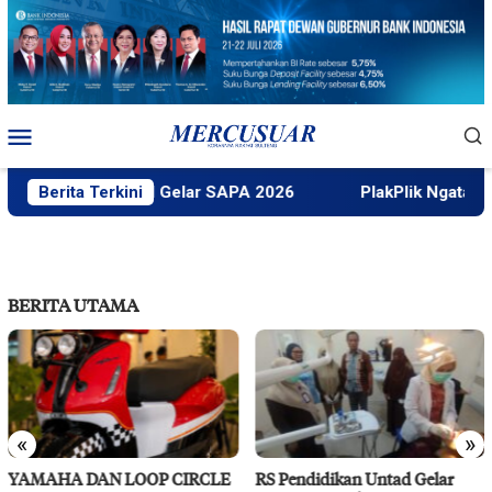
Loncat
ke
konten
Menu
Mobile
Faktek Untad Gelar SAPA 2026
Berita Terkini
PlakPlik Ngataku Duk
BERITA UTAMA
«
»
YAMAHA DAN LOOP CIRCLE
RS Pendidikan Untad Gelar