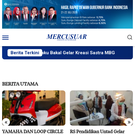
Loncat
ke
konten
Menu
Mobile
PlakPlik Ngataku Bakal Gelar Kreasi Sastra MBG
Berita Terkini
Fatek
BERITA UTAMA
«
»
YAMAHA DAN LOOP CIRCLE
RS Pendidikan Untad Gelar