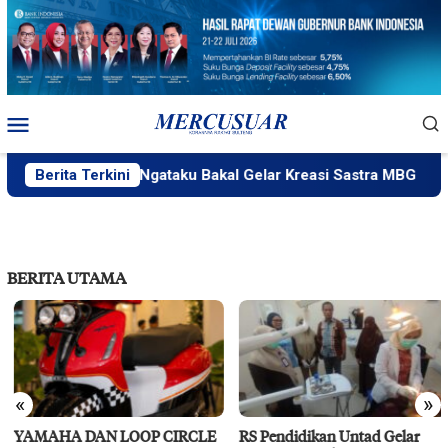
Loncat
ke
konten
Menu
Mobile
Berita Terkini
PlakPlik Ngataku Bakal Gelar Kreasi Sastra MBG
F
BERITA UTAMA
«
»
YAMAHA DAN LOOP CIRCLE
RS Pendidikan Untad Gelar