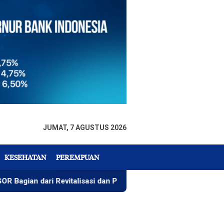
JUMAT, 7 AGUSTUS 2026
KESEHATAN
PEREMPUAN
vitalisasi dan Pertimbangan Keamanan
Musnahnya Perad