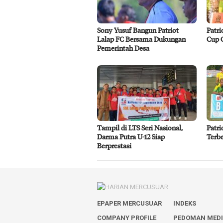
Sony Yusuf Bangun Patriot
Patri
Lalap FC Bersama Dukungan
Cup 
Pemerintah Desa
Tampil di LTS Seri Nasional,
Patri
Darma Putra U-12 Siap
Terbe
Berprestasi
EPAPER MERCUSUAR
INDEKS
COMPANY PROFILE
PEDOMAN MED