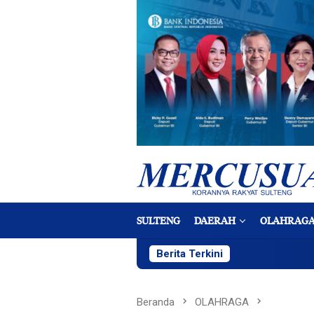
Loncat
ke
konten
SULTENG
DAERAH
OLAHRAG
Berita Terkini
Beranda
OLAHRAGA