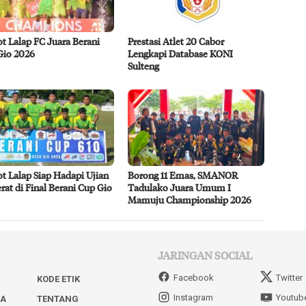
ot Lalap FC Juara Berani
Prestasi Atlet 20 Cabor
Gio 2026
Lengkapi Database KONI
Sulteng
ot Lalap Siap Hadapi Ujian
Borong 11 Emas, SMANOR
rat di Final Berani Cup Gio
Tadulako Juara Umum I
Mamuju Championship 2026
JARINGAN SOCIAL
Facebook
Twitter
KODE ETIK
Instagram
Youtub
IA
TENTANG