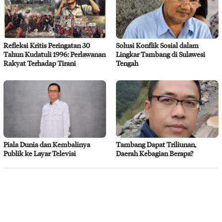
Refleksi Kritis Peringatan 30
Solusi Konflik Sosial dalam
Tahun Kudatuli 1996: Perlawanan
Lingkar Tambang di Sulawesi
Rakyat Terhadap Tirani
Tengah
Piala Dunia dan Kembalinya
Tambang Dapat Triliunan,
Publik ke Layar Televisi
Daerah Kebagian Berapa?