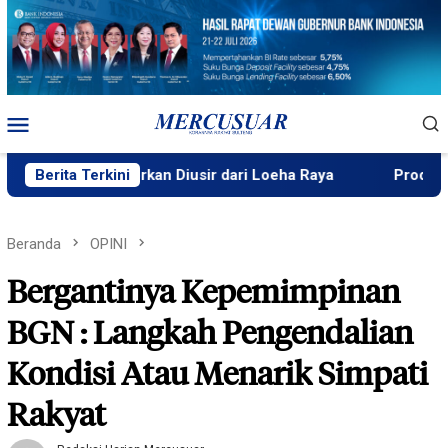
Loncat
ke
konten
Menu
Mobile
Dilaporkan Diusir dari Loeha Raya
Berita Terkini
Prodi Perbankan Sya
Beranda
OPINI
Bergantinya Kepemimpinan
BGN : Langkah Pengendalian
Kondisi Atau Menarik Simpati
Rakyat