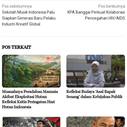
Navigasi
Pos sebelumnya
Pos berikutnya
Sekolah Musik Indonesia Palu
KPA Banggai Perkuat Kolaborasi
pos
Siapkan Generasi Baru Pelaku
Pencegahan HIV/AIDS
Industri Kreatif Global
POS TERKAIT
Musnahnya Peradaban Manusia
Refleksi Budaya ‘Asal Bapak
Akibat Eksploitasi Hutan:
Senang’ dalam Kebijakan Publik
Refleksi Kritis Peringatan Hari
Hutan Indonesia