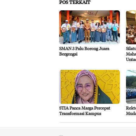
POS TERKAIT
SMAN 3 Palu Borong Juara
Sila
Bergengsi
Maha
Unta
STIA Panca Marga Percepat
Rekt
Transformasi Kampus
Mud