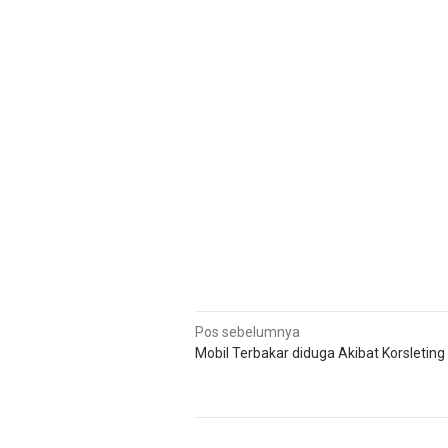
Navigasi
Pos sebelumnya
Mobil Terbakar diduga Akibat Korsleting L
pos