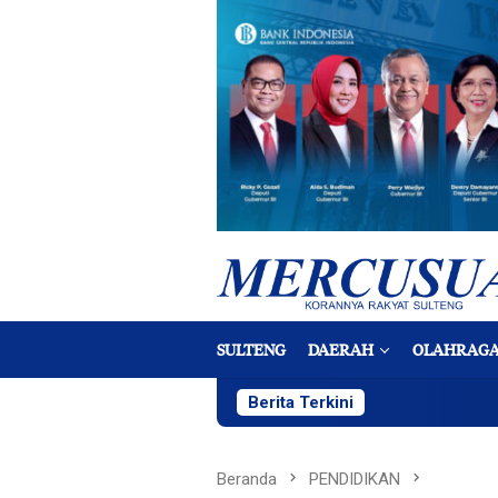
Loncat
ke
konten
SULTENG
DAERAH
OLAHRAG
Berita Terkini
Beranda
PENDIDIKAN