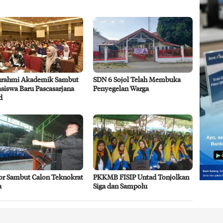
turahmi Akademik Sambut
SDN 6 Sojol Telah Membuka
siswa Baru Pascasarjana
Penyegelan Warga
d
or Sambut Calon Teknokrat
PKKMB FISIP Untad Tonjolkan
a
Siga dan Sampolu