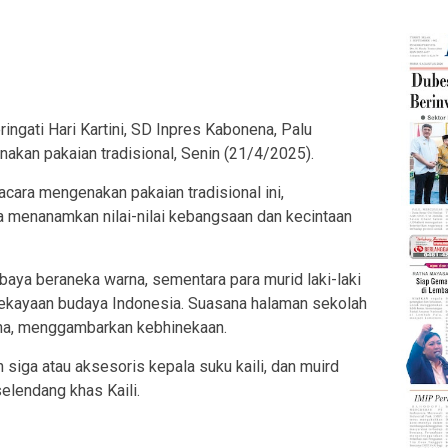
ti Hari Kartini, SD Inpres Kabonena, Palu
kan pakaian tradisional, Senin (21/4/2025).
acara mengenakan pakaian tradisional ini,
a menanamkan nilai-nilai kebangsaan dan kecintaan
aya beraneka warna, sementara para murid laki-laki
ekayaan budaya Indonesia. Suasana halaman sekolah
na, menggambarkan kebhinekaan.
 siga atau aksesoris kepala suku kaili, dan muird
lendang khas Kaili.